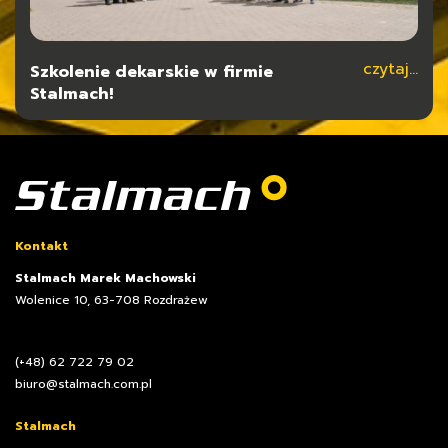
czytaj...
czytaj...
Szkolenie dekarskie w firmie
Typy konstrukcji dla hal stalowych
Stalmach!
Kontakt
Stalmach Marek Machowski
Wolenice 10, 63-708 Rozdrażew
(+48) 62 722 79 02
biuro@stalmach.com.pl
Stalmach