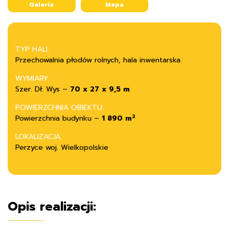
Galeria
Mapa
TYP HALI:
Przechowalnia płodów rolnych, hala inwentarska.
WYMIARY:
Szer. Dł. Wys –
70 x 27 x 9,5 m
POWIERZCHNIA OBIEKTU:
2
Powierzchnia budynku –
1 890 m
LOKALIZACJA:
Perzyce woj. Wielkopolskie
Opis realizacji: