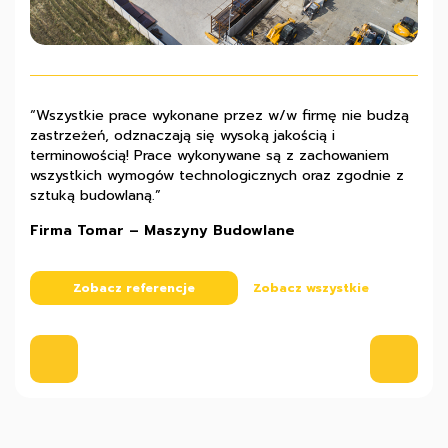
“Wszystkie prace wykonane przez w/w firmę nie budzą
„Z pełną odpowiedzialnością polecamy firmę Pana Marka
“Współpraca z firmą Stalmach układała się prawidłowo i
zastrzeżeń, odznaczają się wysoką jakością i
Machowskiego jako solidnego partnera inwestycyjnego,
z całą pewnością możemy polecić ją jako solidne
terminowością! Prace wykonywane są z zachowaniem
charakteryzującego się przy tym bogatym
przedsiębiorstwo, które gwarantuje wysoką jakość
wszystkich wymogów technologicznych oraz zgodnie z
doświadczeniem, rzetelnością i sumiennością.”
wykonywanych robót budowlanych.”
sztuką budowlaną.”
Stanisław Rembisz – właściciel firmy Kobex
Przemysław Banaszak – właściciel firmy FTB
Firma Tomar – Maszyny Budowlane
Zobacz referencje
Zobacz referencje
Zobacz wszystkie
Zobacz wszystkie
Zobacz referencje
Zobacz wszystkie