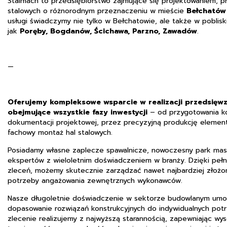
Stalmach to przedsiębiorstwo zajmujące się projektowaniem, p
stalowych o różnorodnym przeznaczeniu w mieście
Bełchatów 
usługi świadczymy nie tylko w Bełchatowie, ale także w poblisk
jak
Poręby, Bogdanów, Ścichawa, Parzno, Zawadów
.
—
Oferujemy kompleksowe wsparcie w realizacji przedsięwz
obejmujące wszystkie fazy inwestycji
– od przygotowania ko
dokumentacji projektowej, przez precyzyjną produkcję element
fachowy montaż hal stalowych.
Posiadamy własne zaplecze spawalnicze, nowoczesny park ma
ekspertów z wieloletnim doświadczeniem w branży. Dzięki pełnej
zleceń, możemy skutecznie zarządzać nawet najbardziej złożo
potrzeby angażowania zewnętrznych wykonawców.
Nasze długoletnie doświadczenie w sektorze budowlanym umoż
dopasowanie rozwiązań konstrukcyjnych do indywidualnych potr
zlecenie realizujemy z najwyższą starannością, zapewniając wy