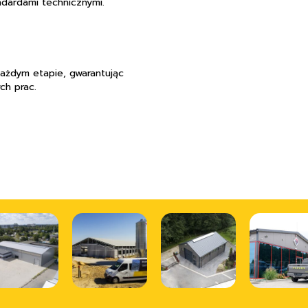
ndardami technicznymi.
każdym etapie, gwarantując
ch prac.