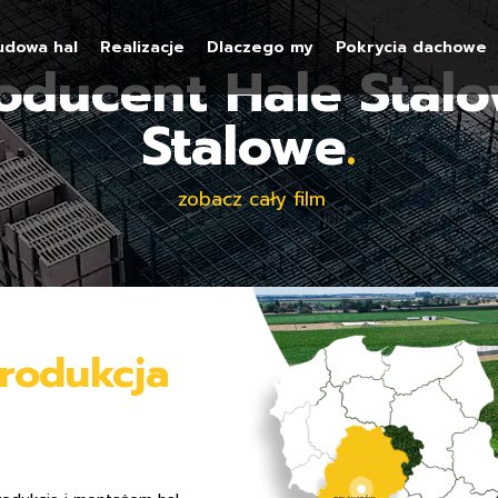
udowa hal
Realizacje
Dlaczego my
Pokrycia dachowe
oducent Hale Stalo
Stalowe
.
zobacz cały film
rodukcja