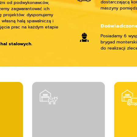
dostarczającą kon
leżni od podwykonawców,
maszyny pomiędz
ożemy zagwarantować ich
ję projektów: dysponujemy
 własną halą spawalniczą i
Doświadczon
jęcia prac na każdym etapie
Posiadamy 6 wysp
brygad montersk
hal stalowych.
do realizacji zlec