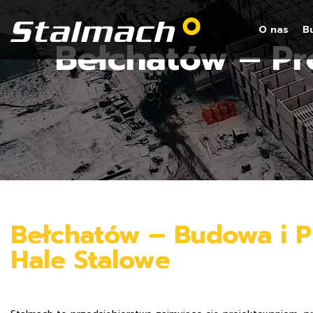
O nas
B
Bełchatów – Pr
Bełchatów – Budowa i P
Hale Stalowe