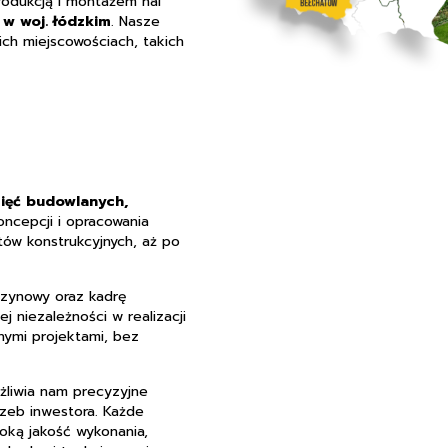
rodukcją i montażem hal
w woj. łódzkim
. Nasze
ich miejscowościach, takich
ięć budowlanych,
ncepcji i opracowania
ów konstrukcyjnych, aż po
szynowy oraz kadrę
 niezależności w realizacji
nymi projektami, bez
liwia nam precyzyjne
zeb inwestora. Każde
soką jakość wykonania,