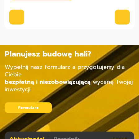
Planujesz budowę hali?
Wypełnij nasz formularz a przygotujemy dla
Ciebie
bezpłatną i niezobowiązującą
wycenę Twojej
inwestycji.
Formularz