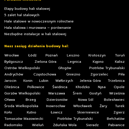
Etapy budowy hali stalowej
5 zalet hal stalowych
Hale stalowe w nowoczesnym rolnictwie
Hala stalowa i murowana – porównanie
Niezbędne instalacje w hali stalowej
Nasz zasięg działania budowy hal:
Wrocław
Łódź
Poznań
Leszno
Krotoszyn
Toruń
Bydgoszcz
Zielona Góra
Legnica
Kępno
Kalisz
Ostrów Wielkopolski
Głogów
Piotrków Trybunalski
Andrychów
Częstochowa
Gniezno
Zgorzelec
Piła
Jarocin
Konin
Lubin
Wałbrzych
Jelenia Góra
Trzebnica
Oleśnica
Polkowice
Świdnica
Kłodzko
Nysa
Opole
Gorzów Wielkopolski
Warszawa
Śrem
Gostyń
Września
Oława
Brzeg
Dzierżoniów
Nowa Sól
Bolesławiec
Środa Wielkopolska
Inowrocław
Włocławek
Żary
Turek
Koło
Kutno
Łowicz
Skierniewice
Zgierz
Tomaszów Mazowiecki
Piotrków Trybunalski
Bełchatów
Radomsko
Wieluń
Zduńska Wola
Sieradz
Pabianice