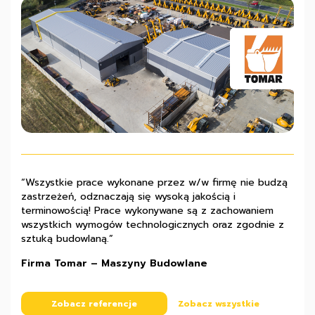
“Wszystkie prace wykonane przez w/w firmę nie budzą
„Z pełną odpowiedzialnością polecamy firmę Pana Marka
“Współpraca z firmą Stalmach układała się prawidłowo i
zastrzeżeń, odznaczają się wysoką jakością i
Machowskiego jako solidnego partnera inwestycyjnego,
z całą pewnością możemy polecić ją jako solidne
terminowością! Prace wykonywane są z zachowaniem
charakteryzującego się przy tym bogatym
przedsiębiorstwo, które gwarantuje wysoką jakość
wszystkich wymogów technologicznych oraz zgodnie z
doświadczeniem, rzetelnością i sumiennością.”
wykonywanych robót budowlanych.”
sztuką budowlaną.”
Stanisław Rembisz – właściciel firmy Kobex
Przemysław Banaszak – właściciel firmy FTB
Firma Tomar – Maszyny Budowlane
Zobacz referencje
Zobacz referencje
Zobacz wszystkie
Zobacz wszystkie
Zobacz referencje
Zobacz wszystkie