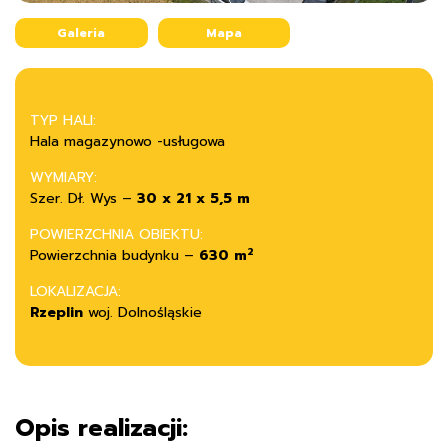
Galeria
Mapa
TYP HALI:
Hala magazynowo -usługowa
WYMIARY:
Szer. Dł. Wys –
30 x 21 x 5,5 m
POWIERZCHNIA OBIEKTU:
2
Powierzchnia budynku –
630 m
LOKALIZACJA:
Rzeplin
woj. Dolnośląskie
Opis realizacji: