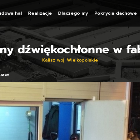
udowa hal
Realizacje
Dlaczego my
Pokrycia dachowe
iany dźwiękochłonne w fa
Kalisz woj. Wielkopolskie
entex