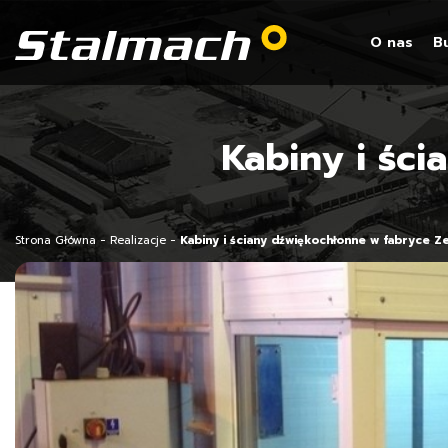
O nas
B
Kabiny i śc
Strona Główna
-
Realizacje
-
Kabiny i ściany dźwiękochłonne w fabryce Z