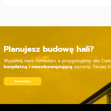
Planujesz budowę hali?
Wypełnij nasz formularz a przygotujemy dla Cieb
bezpłatną i niezobowiązującą
wycenę Twojej in
Formularz