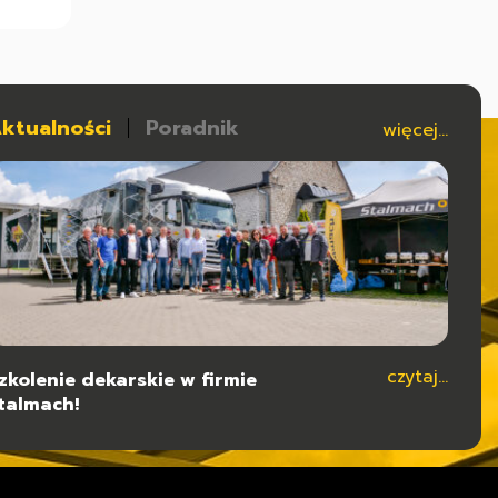
ktualności
Poradnik
więcej...
czytaj...
czytaj...
zkolenie dekarskie w firmie
ypy konstrukcji dla hal stalowych
talmach!