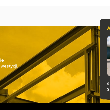
A
ie
westycji.
S
T
S