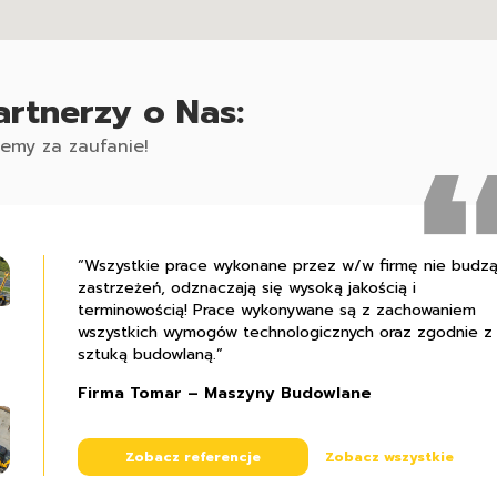
Partnerzy o Nas:
jemy za zaufanie!
“Wszystkie prace wykonane przez w/w firmę nie budz
„Z pełną odpowiedzialnością polecamy firmę Pana Mar
“Współpraca z firmą Stalmach układała się prawidłowo i
zastrzeżeń, odznaczają się wysoką jakością i
Machowskiego jako solidnego partnera inwestycyjnego,
całą pewnością możemy polecić ją jako solidne
terminowością! Prace wykonywane są z zachowaniem
charakteryzującego się przy tym bogatym
przedsiębiorstwo, które gwarantuje wysoką jakość
wszystkich wymogów technologicznych oraz zgodnie z
doświadczeniem, rzetelnością i sumiennością.”
wykonywanych robót budowlanych.”
sztuką budowlaną.”
Stanisław Rembisz – właściciel firmy Kobex
Przemysław Banaszak – właściciel firmy FTB
Firma Tomar – Maszyny Budowlane
Zobacz referencje
Zobacz referencje
Zobacz wszystkie
Zobacz wszystkie
Zobacz referencje
Zobacz wszystkie