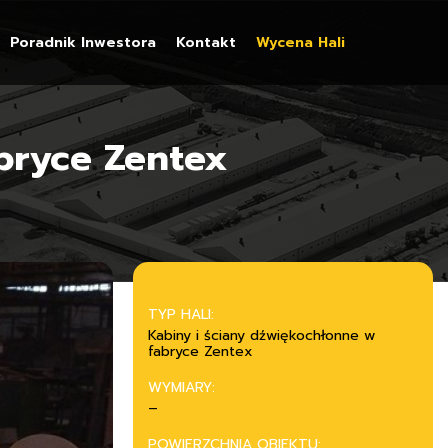
Poradnik Inwestora
Kontakt
Wycena Hali
bryce Zentex
TYP HALI:
Kabiny i ściany dźwiękochłonne w
fabryce Zentex
WYMIARY:
–
POWIERZCHNIA OBIEKTU: