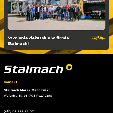
czytaj...
czytaj...
Szkolenie dekarskie w firmie
Typy konstrukcji dla hal stalowych
Stalmach!
Kontakt
Stalmach Marek Machowski
Wolenice 10, 63-708 Rozdrażew
(+48) 62 722 79 02