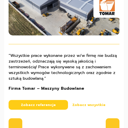
“Wszystkie prace wykonane przez w/w firmę nie budzą
„Z pełną odpowiedzialnością polecamy firmę Pana Marka
“Współpraca z firmą Stalmach układała się prawidłowo i
zastrzeżeń, odznaczają się wysoką jakością i
Machowskiego jako solidnego partnera inwestycyjnego,
z całą pewnością możemy polecić ją jako solidne
terminowością! Prace wykonywane są z zachowaniem
charakteryzującego się przy tym bogatym
przedsiębiorstwo, które gwarantuje wysoką jakość
wszystkich wymogów technologicznych oraz zgodnie z
doświadczeniem, rzetelnością i sumiennością.”
wykonywanych robót budowlanych.”
sztuką budowlaną.”
Stanisław Rembisz – właściciel firmy Kobex
Przemysław Banaszak – właściciel firmy FTB
Firma Tomar – Maszyny Budowlane
Zobacz referencje
Zobacz referencje
Zobacz wszystkie
Zobacz wszystkie
Zobacz referencje
Zobacz wszystkie