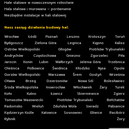
Hale stalowe w nowoczesnym rolnictwie
Hala stalowa i murowana – porównanie
Niezbędne instalacje w hali stalowej
Nasz zasięg działania budowy hal:
Wrocław
Łódź
Poznań
Leszno
Krotoszyn
Toruń
Bydgoszcz
Zielona Góra
Legnica
Kępno
Kalisz
Ostrów Wielkopolski
Głogów
Piotrków Trybunalski
Andrychów
Częstochowa
Gniezno
Zgorzelec
Piła
Jarocin
Konin
Lubin
Wałbrzych
Jelenia Góra
Trzebnica
Oleśnica
Polkowice
Świdnica
Kłodzko
Nysa
Opole
Gorzów Wielkopolski
Warszawa
Śrem
Gostyń
Września
Oława
Brzeg
Dzierżoniów
Nowa Sól
Bolesławiec
Środa Wielkopolska
Inowrocław
Włocławek
Żary
Turek
Koło
Kutno
Łowicz
Skierniewice
Zgierz
Tomaszów Mazowiecki
Piotrków Trybunalski
Bełchatów
Radomsko
Wieluń
Zduńska Wola
Sieradz
Pabianice
Kędzierzyn Koźle
Katowice
Sosnowiec
Gliwice
Racibórz
Rybnik
Żory