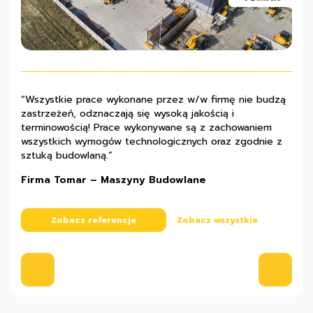
“Wszystkie prace wykonane przez w/w firmę nie budzą
„Z pełną odpowiedzialnością polecamy firmę Pana Marka
“Współpraca z firmą Stalmach układała się prawidłowo i
zastrzeżeń, odznaczają się wysoką jakością i
Machowskiego jako solidnego partnera inwestycyjnego,
z całą pewnością możemy polecić ją jako solidne
terminowością! Prace wykonywane są z zachowaniem
charakteryzującego się przy tym bogatym
przedsiębiorstwo, które gwarantuje wysoką jakość
wszystkich wymogów technologicznych oraz zgodnie z
doświadczeniem, rzetelnością i sumiennością.”
wykonywanych robót budowlanych.”
sztuką budowlaną.”
Stanisław Rembisz – właściciel firmy Kobex
Przemysław Banaszak – właściciel firmy FTB
Firma Tomar – Maszyny Budowlane
Zobacz referencje
Zobacz referencje
Zobacz wszystkie
Zobacz wszystkie
Zobacz referencje
Zobacz wszystkie