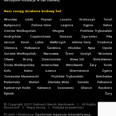
Niezbędne instalacje w hali stalowej
Nasz zasięg działania budowy hal:
Wrocław
Łódź
Poznań
Leszno
Krotoszyn
Toruń
Bydgoszcz
Zielona Góra
Legnica
Kępno
Kalisz
Ostrów Wielkopolski
Głogów
Piotrków Trybunalski
Andrychów
Częstochowa
Gniezno
Zgorzelec
Piła
Jarocin
Konin
Lubin
Wałbrzych
Jelenia Góra
Trzebnica
Oleśnica
Polkowice
Świdnica
Kłodzko
Nysa
Opole
Gorzów Wielkopolski
Warszawa
Śrem
Gostyń
Września
Oława
Brzeg
Dzierżoniów
Nowa Sól
Bolesławiec
Środa Wielkopolska
Inowrocław
Włocławek
Żary
Turek
Koło
Kutno
Łowicz
Skierniewice
Zgierz
Tomaszów Mazowiecki
Piotrków Trybunalski
Bełchatów
Radomsko
Wieluń
Zduńska Wola
Sieradz
Pabianice
Kędzierzyn Koźle
Katowice
Sosnowiec
Gliwice
Racibórz
Rybnik
Żory
© Copyright 2021 Stalmach Marek Machowski | All Rights
Reserved. |
Mapa strony
|
Polityka prywatności
Projekt i Realizacja:
Zpolotem Agencja Interaktywna