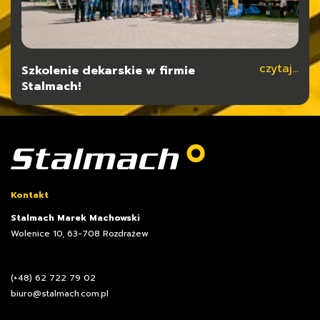
czytaj...
czytaj...
Szkolenie dekarskie w firmie
Typy konstrukcji dla hal stalowych
Stalmach!
Kontakt
Stalmach Marek Machowski
Wolenice 10, 63-708 Rozdrażew
(+48) 62 722 79 02
biuro@stalmach.com.pl