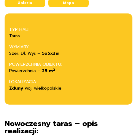
Galeria
Mapa
TYP HALI:
Taras
WYMIARY:
Szer. Dł. Wys –
5x5x3m
POWIERZCHNIA OBIEKTU:
2
Powierzchnia –
25 m
LOKALIZACJA:
Zduny
woj. wielkopolskie
Nowoczesny taras – opis
realizacji: