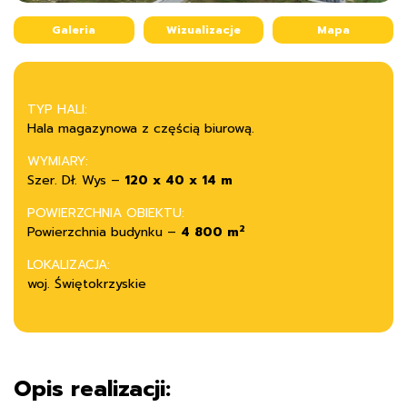
Galeria
Wizualizacje
Mapa
TYP HALI:
Hala magazynowa z częścią biurową.
WYMIARY:
Szer. Dł. Wys –
120 x 40 x 14 m
POWIERZCHNIA OBIEKTU:
2
Powierzchnia budynku –
4 800 m
LOKALIZACJA:
woj. Świętokrzyskie
Opis realizacji: