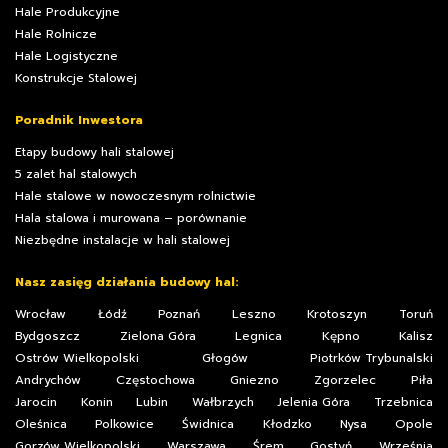
Hale Produkcyjne
Hale Rolnicze
Hale Logistyczne
Konstrukcje Stalowej
Poradnik Inwestora
Etapy budowy hali stalowej
5 zalet hal stalowych
Hale stalowe w nowoczesnym rolnictwie
Hala stalowa i murowana – porównanie
Niezbędne instalacje w hali stalowej
Nasz zasięg działania budowy hal:
Wrocław
Łódź
Poznań
Leszno
Krotoszyn
Toruń
Bydgoszcz
Zielona Góra
Legnica
Kępno
Kalisz
Ostrów Wielkopolski
Głogów
Piotrków Trybunalski
Andrychów
Częstochowa
Gniezno
Zgorzelec
Piła
Jarocin
Konin
Lubin
Wałbrzych
Jelenia Góra
Trzebnica
Oleśnica
Polkowice
Świdnica
Kłodzko
Nysa
Opole
Gorzów Wielkopolski
Warszawa
Śrem
Gostyń
Września