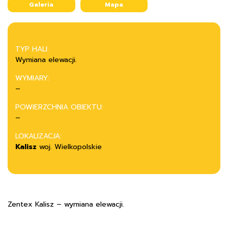
Galeria
Mapa
TYP HALI:
Wymiana elewacji.
WYMIARY:
–
POWIERZCHNIA OBIEKTU:
–
LOKALIZACJA:
Kalisz
woj. Wielkopolskie
Zentex Kalisz – wymiana elewacji.