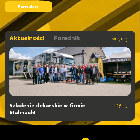
Formularz
Aktualności
Poradnik
więcej...
czytaj...
czytaj...
Szkolenie dekarskie w firmie
Typy konstrukcji dla hal stalowych
Stalmach!