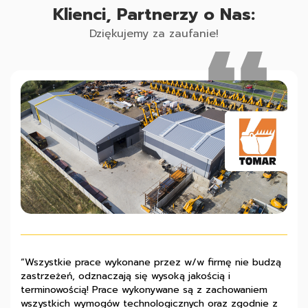
Klienci, Partnerzy o Nas:
Dziękujemy za zaufanie!
“Wszystkie prace wykonane przez w/w firmę nie budzą
„Z pełną odpowiedzialnością polecamy firmę Pana Marka
“Współpraca z firmą Stalmach układała się prawidłowo i
zastrzeżeń, odznaczają się wysoką jakością i
Machowskiego jako solidnego partnera inwestycyjnego,
z całą pewnością możemy polecić ją jako solidne
terminowością! Prace wykonywane są z zachowaniem
charakteryzującego się przy tym bogatym
przedsiębiorstwo, które gwarantuje wysoką jakość
wszystkich wymogów technologicznych oraz zgodnie z
doświadczeniem, rzetelnością i sumiennością.”
wykonywanych robót budowlanych.”