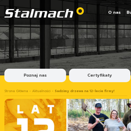
O nas
B
Poznaj nas
Certyfikaty
Strona Główna
-
Aktualności
-
Sadzimy drzewa na 12-lecie firmy!