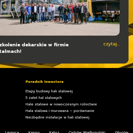
czytaj...
czytaj...
zkolenie dekarskie w firmie
ypy konstrukcji dla hal stalowych
talmach!
Poradnik Inwestora
Etapy budowy hali stalowej
5 zalet hal stalowych
Hale stalowe w nowoczesnym rolnictwie
Hala stalowa i murowana – porównanie
Niezbędne instalacje w hali stalowej
Legnica
Kępno
Kalisz
Ostrów Wielkopolski
Głogów