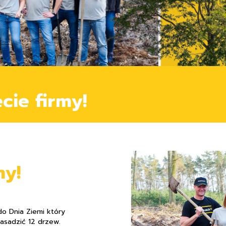
cie firmy!
my!
o Dnia Ziemi który
asadzić 12 drzew.