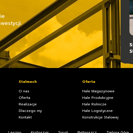
ie
westycji.
S
T
S
Stalmach
Oferta
O nas
Hale Magazynowe
Oferta
Hale Produkcyjne
Realizacje
Hale Rolnicze
Dlaczego my
Hale Logistyczne
Kontakt
Konstrukcje Stalowej
Leszno
Krotoszyn
Toruń
Bydgoszcz
Zielona Góra