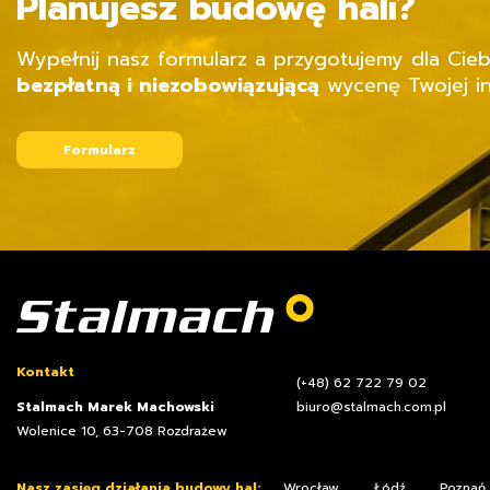
Planujesz budowę hali?
Wypełnij nasz formularz a przygotujemy dla Cieb
bezpłatną i niezobowiązującą
wycenę Twojej in
Formularz
Kontakt
(+48) 62 722 79 02
Stalmach Marek Machowski
biuro@stalmach.com.pl
Wolenice 10, 63-708 Rozdrażew
Nasz zasięg działania budowy hal:
Wrocław
Łódź
Poznań