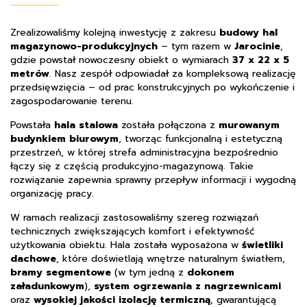
Zrealizowaliśmy kolejną inwestycję z zakresu
budowy hal
magazynowo-produkcyjnych
– tym razem w
Jarocinie
,
gdzie powstał nowoczesny obiekt o wymiarach
37 x 22 x 5
metrów
. Nasz zespół odpowiadał za kompleksową realizację
przedsięwzięcia – od prac konstrukcyjnych po wykończenie i
zagospodarowanie terenu.
Powstała
hala stalowa
została połączona z
murowanym
budynkiem biurowym
, tworząc funkcjonalną i estetyczną
przestrzeń, w której strefa administracyjna bezpośrednio
łączy się z częścią produkcyjno-magazynową. Takie
rozwiązanie zapewnia sprawny przepływ informacji i wygodną
organizację pracy.
W ramach realizacji zastosowaliśmy szereg rozwiązań
technicznych zwiększających komfort i efektywność
użytkowania obiektu. Hala została wyposażona w
świetliki
dachowe
, które doświetlają wnętrze naturalnym światłem,
bramy segmentowe
(w tym jedną z
dokonem
załadunkowym
),
system ogrzewania z nagrzewnicami
oraz
wysokiej jakości izolację termiczną
, gwarantującą