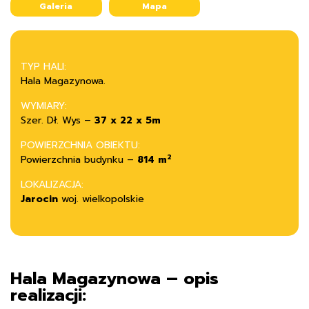
Galeria
Mapa
TYP HALI:
Hala Magazynowa.
WYMIARY:
Szer. Dł. Wys –
37 x 22 x 5m
POWIERZCHNIA OBIEKTU:
2
Powierzchnia budynku –
814 m
LOKALIZACJA:
Jarocin
woj. wielkopolskie
Hala Magazynowa – opis
realizacji: