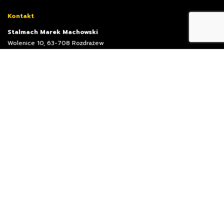
Kontakt
Stalmach Marek Machowski
Wolenice 10, 63-708 Rozdrażew
(+48) 62 722 79 02
biuro@stalmach.com.pl
Stalmach
O nas
Oferta
Realizacje
Dlaczego my
Kontakt
Oferta
Hale Magazynowe
Hale Produkcyjne