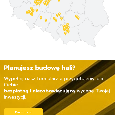
Planujesz budowę hali?
Wypełnij nasz formularz a przygotujemy dla
Ciebie
bezpłatną i niezobowiązującą
wycenę Twojej
inwestycji.
Formularz