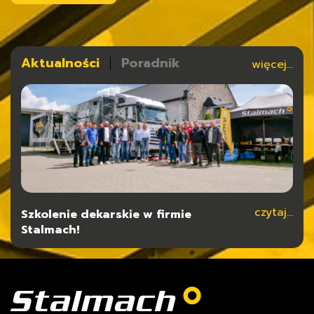
Aktualności
Poradnik
więcej...
czytaj...
czytaj...
Szkolenie dekarskie w firmie
Typy konstrukcji dla hal stalowych
Stalmach!